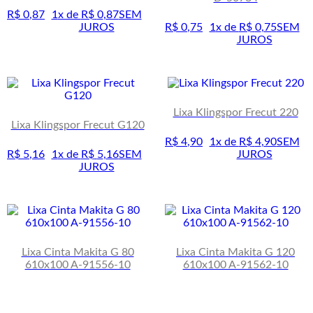
R$
0
,
87
1
x de
R$
0
,
87
SEM
JUROS
R$
0
,
75
1
x de
R$
0
,
75
SEM
JUROS
Lixa Klingspor Frecut 220
Lixa Klingspor Frecut G120
R$
4
,
90
1
x de
R$
4
,
90
SEM
R$
5
,
16
1
x de
R$
5
,
16
SEM
JUROS
JUROS
Lixa Cinta Makita G 80
Lixa Cinta Makita G 120
610x100 A-91556-10
610x100 A-91562-10