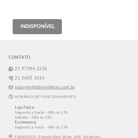
7
º
dobradiças
8
º
puxador
9
º
pé
INDISPONÍVEL
10
º
parafuso
CONTATO
21 97294 3234
21 2603 1616
suporte@labmadeiras.com.br
HORÁRIO DE FUNCIONAMENTO
Loja Física:
Segunda a Sexta - 08h às 17h
Sábado - 08h às 13h
Ecommerce:
Segunda a Sexta - 08h às 17h
ENDEREÇO: Estrada Raul Veiga, 449. Alcântara