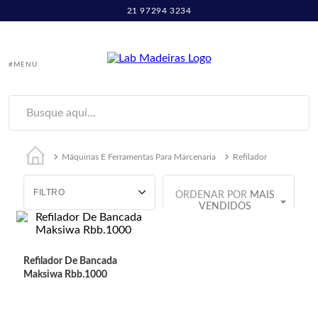
21 97294 3234
#MENU
Busque aqui...
Termos mais buscados
Máquinas E Ferramentas Para Marcenaria
Refilador
1
º
mdf
FILTRO
2
º
mdf 15mm
ORDENAR POR
MAIS
VENDIDOS
3
º
porta
4
º
compensado
Refilador De Bancada
5
º
mdf 18mm
Maksiwa Rbb.1000
6
º
pinus